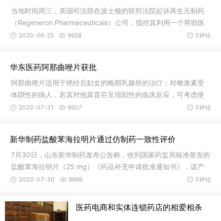
当地时间周三，美国司法部在波士顿的联邦法院起诉再生元制药
（Regeneron Pharmaceuticals）公司，指控其利用一个帮助医
疗保险患
2020-06-25
9928
0评论
华东医药阿那曲唑片获批
阿那曲唑片适用于绝经后妇女的晚期乳腺癌的治疗；对雌激素受
体阴性的病人，若其对他莫昔芬呈现阳性的临床反应，可考虑使
用本品；
2020-07-31
9507
0评论
新华制药盐酸苯海拉明片通过仿制药一致性评价
7月30日，山东新华制药发布公告称，收到国家药监局核准签发的
盐酸苯海拉明片（25 mg）《药品补充申请批准通知书》，该产
品通过仿
2020-07-30
8686
0评论
医药电商和实体连锁药店的相爱相杀