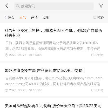
综合
人气
评论
点赞
推荐
科兴药业屡次上黑榜，6批次药品不合规，4批次产自陕西
科兴药业
日前，陕西省药品监督管理局网站公示药品质量公告(2020第6
期，总第16期)显示，抽验发现6批次药品不符合规定，不符合规
定项目主要
2020-06-25
11348
0评论
加码肿瘤免疫布局 吉利德达成17.5亿美元交易！
吉利德科学6月23日宣布，将以2.75亿美元收购Pionyr Immunoth
erapeutics公司49.9％的股权，同时获得后者在研产品的独家选
择权。如
2020-06-25
10067
0评论
美国司法部起诉再生元制药 股价当天立刻下跌23.72美元