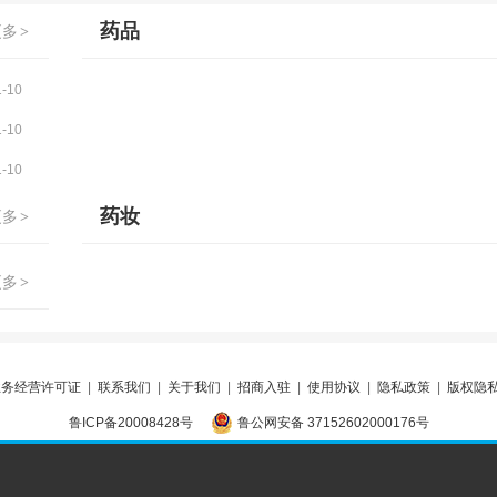
药品
更多
>
1-10
1-10
1-10
药妆
更多
>
更多
>
业务经营许可证
|
联系我们
|
关于我们
|
招商入驻
|
使用协议
|
隐私政策
|
版权隐
鲁ICP备20008428号
地图
|
鲁公网安备 37152602000176号
违规举报