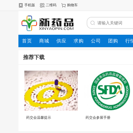
手机版
二维码
购物车
首页
商城
供应
求购
公司
团购
行
推荐下载
药交会温馨提示
药交会参展手册