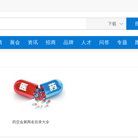
情
展会
资讯
招商
品牌
人才
问答
专题
药交会展商名目录大全