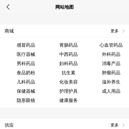
网站地图
商城
更多
感冒药品
胃肠药品
心血管药品
医疗器械
中西药品
外科药品
男科药品
妇科药品
消毒产品
食品奶粉
抗生素
肿瘤药品
儿科药品
化妆美容
滋补养生
保健器械
护理护具
成人用品
隐形眼镜
健康服务
供应
更多