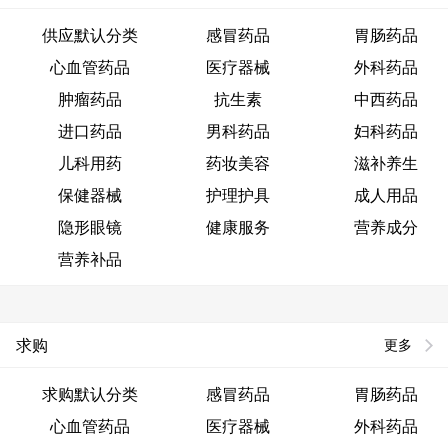
供应默认分类
感冒药品
胃肠药品
心血管药品
医疗器械
外科药品
肿瘤药品
抗生素
中西药品
进口药品
男科药品
妇科药品
儿科用药
药妆美容
滋补养生
保健器械
护理护具
成人用品
隐形眼镜
健康服务
营养成分
营养补品
求购
更多
求购默认分类
感冒药品
胃肠药品
心血管药品
医疗器械
外科药品