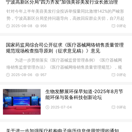
宁波高新区分局“四力齐发”加强美容美发行业长效治理
针对今年上半年美容美发行业投诉举报量同比激增142%的严峻形
势，宁波高新区分局坚持问题导向，高效回应群众关切，自7月起
启动专
2025-08-08
956
0评论
国家药监局综合司公开征求《医疗器械网络销售质量管理
规范现场检查指导原则（征求意见稿）》意见
为进一步贯彻落实《医疗器械监督管理条例》《医疗器械网
络销售监督管理办法》《医疗器械网络销售质量管理规范》，规
范和指导
2025-08-06
957
0评论
生物发酵展环保早知道-2025年8月节
能环保与装备科技创新论坛
2025-07-04
0评论
关于进一步加强医疗机构电子病历信息使用管理的通知