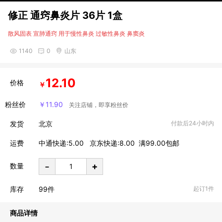
修正 通窍鼻炎片 36片 1盒
散风固表 宣肺通窍 用于慢性鼻炎 过敏性鼻炎 鼻窦炎
1140
0
山东
12.10
价格
￥
粉丝价
11.90
￥
关注店铺，即享粉丝价
发货
北京
付款后24小时内
运费
中通快递:5.00 京东快递:8.00 满99.00包邮
-
+
数量
库存
99
件
起订1件
商品详情