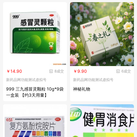
￥14.90
￥9.90
8成交
6成交
新药品网功能测试虚拟号
新药品网功能测试虚拟号
999 三九感冒灵颗粒 10g*9袋
神秘礼物
一盒装 【约3天用量】