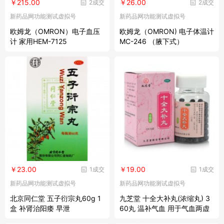
￥215.00
￥26.00
2成交
2成交
新药品网功能测试虚拟号
新药品网功能测试虚拟号
欧姆龙（OMRON）电子血压
欧姆龙（OMRON) 电子体温计
计 家用HEM-7125
MC-246 （腋下式）
￥23.00
￥19.00
1成交
1成交
新药品网功能测试虚拟号
新药品网功能测试虚拟号
北京同仁堂 五子衍宗丸60g 1
九芝堂 十全大补丸(浓缩丸) 3
盒 补肾治阳痿 早泄
60丸 温补气血 用于气血两虚
面色苍白 气短心悸