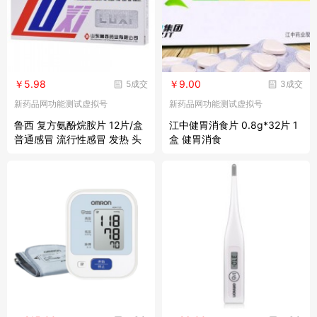
￥5.98
￥9.00
5成交
3成交
新药品网功能测试虚拟号
新药品网功能测试虚拟号
鲁西 复方氨酚烷胺片 12片/盒
江中健胃消食片 0.8g*32片 1
普通感冒 流行性感冒 发热 头
盒 健胃消食
痛 四肢酸痛 打喷嚏 流鼻涕 鼻
塞 咽痛