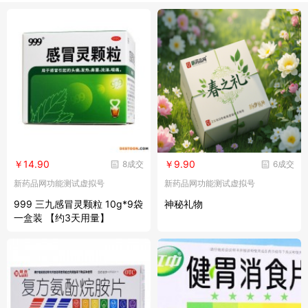
￥14.90
￥9.90
8成交
6成交
新药品网功能测试虚拟号
新药品网功能测试虚拟号
999 三九感冒灵颗粒 10g*9袋
神秘礼物
一盒装 【约3天用量】