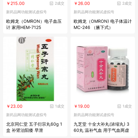
￥215.00
￥26.00
2成交
2成交
新药品网功能测试虚拟号
新药品网功能测试虚拟号
欧姆龙（OMRON）电子血压
欧姆龙（OMRON) 电子体温计
计 家用HEM-7125
MC-246 （腋下式）
￥23.00
￥19.00
1成交
1成交
新药品网功能测试虚拟号
新药品网功能测试虚拟号
北京同仁堂 五子衍宗丸60g 1
九芝堂 十全大补丸(浓缩丸) 3
盒 补肾治阳痿 早泄
60丸 温补气血 用于气血两虚
面色苍白 气短心悸