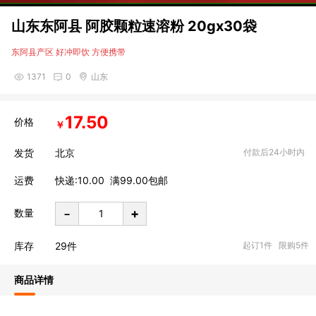
山东东阿县 阿胶颗粒速溶粉 20gx30袋
东阿县产区 好冲即饮 方便携带
1371
0
山东
17.50
价格
￥
发货
北京
付款后24小时内
运费
快递:10.00 满99.00包邮
-
+
数量
库存
29
件
起订1件 限购5件
商品详情