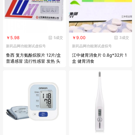
￥5.98
￥9.00
5成交
3成交
新药品网功能测试虚拟号
新药品网功能测试虚拟号
鲁西 复方氨酚烷胺片 12片/盒
江中健胃消食片 0.8g*32片 1
普通感冒 流行性感冒 发热 头
盒 健胃消食
痛 四肢酸痛 打喷嚏 流鼻涕 鼻
塞 咽痛