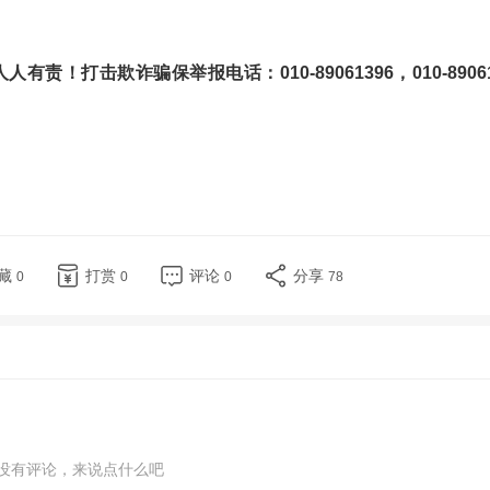
！打击欺诈骗保举报电话：010-89061396，010-89061
藏
打赏
评论
分享
0
0
0
78
没有评论，来说点什么吧