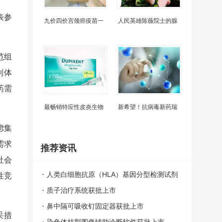
表参
九价四价宫颈癌疫苗一
人民英雄陈薇院士的腺
范组
制体
药需
最畅销特应性皮炎生物
新希望！抗病毒新药瑞
虑集
需求
推荐资讯
社会
人类白细胞抗原（HLA）基因分型检测试剂
性竞
盒（荧光PCR法）获批上市
质子治疗系统获批上市
鼻中隔可吸收钉固定器获批上市
采措