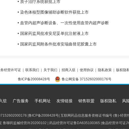
• 质子治疗系统获批上市
• 染色体核型图像辅助诊断软件获批上市
• 血管内超声诊断设备、一次性使用血管内超声诊断
• 国家药监局批准安尼妥单抗注射液上市
• 国家药监局附条件批准安瑞曲替尼胶囊上市
业务经营许可证
|
联系我们
|
关于我们
|
招商入驻
|
使用协议
|
隐私政策
|
版权隐
鲁ICP备20008428号
地图
|
鲁公网安备 37152602000176号
违规举报
入驻
广告服务
手机网址
友情链接
销售联盟
版权隐私
风
152602000176 |鲁ICP备2008428号| 互联网药品信息服务资格证书编号 (鲁)-经营性-
聊药监械经营许20200102 | 药品经营许可证鲁DA635100365 |食品经营许可证JY13