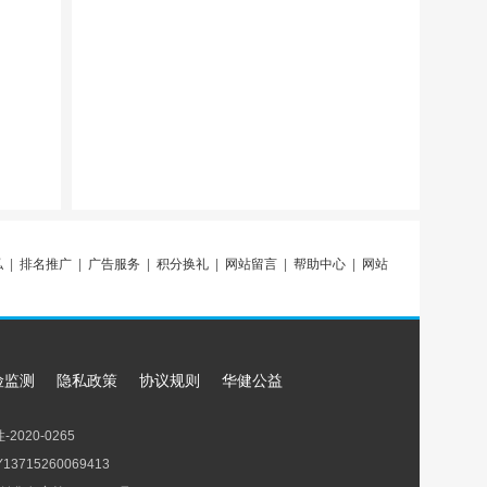
私
|
排名推广
|
广告服务
|
积分换礼
|
网站留言
|
帮助中心
|
网站
险监测
隐私政策
协议规则
华健公益
2020-0265
715260069413