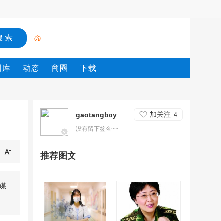
图库
动态
商圈
下载
加关注
gaotangboy
4
没有留下签名~~
推荐图文
媒