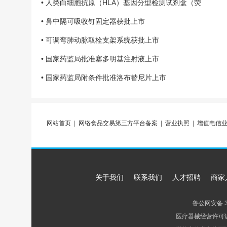
• 人类白细胞抗原（HLA）基因分型检测试剂盒（荧
• 鼻中隔可吸收钉固定器获批上市
• 可调弯肺动脉取栓支架系统获批上市
• 国家药监局批准塞多明基注射液上市
• 国家药监局附条件批准洛布替尼片上市
网站首页
|
网络食品交易第三方平台备案
|
营业执照
|
增值电信
关于我们
联系我们
人才招聘
商家
鲁公网安备 37
医疗器械经营许可证 鲁