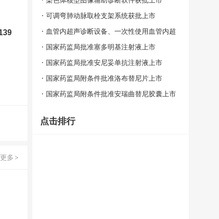
染色体核型图像辅助诊断软件获批上市
可调弯肺动脉取栓支架系统获批上市
血管内超声诊断设备、一次性使用血管内超
39
声诊断导管获批上市
国家药监局批准塞多明基注射液上市
国家药监局批准安尼妥单抗注射液上市
国家药监局附条件批准洛布替尼片上市
国家药监局附条件批准安瑞曲替尼胶囊上市
点击排行
更多
>