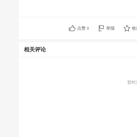
点赞
举报
收
0
相关评论
暂时