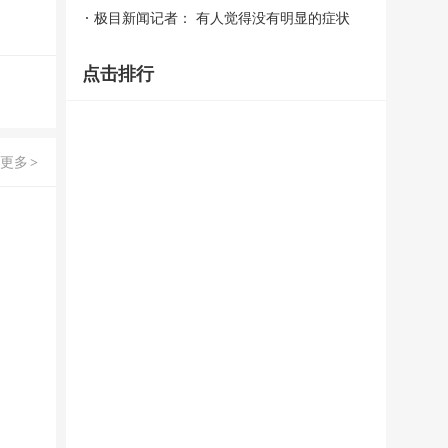
取？谢谢。
消毒。谢谢。
得，糖尿病是老年病，年轻人不会得，平时
干燥，肺部功能会受到一定的影响，请问慢
极目新闻记者： 有人觉得没有明显的症状
熬夜、喝奶茶、吃油炸食品毫无顾忌，请问
阻肺病患者在日常生活中有哪些中医保健方
不需要进行肺功能检查，有人认为慢阻肺病
点击排行
对于这些专家有什么建议？
法呢？
只是呼吸病，和高血压、糖尿病、心脏病等
没有什么关系，慢阻肺病患者晚上打呼噜说
明睡得香，不用担心，是否是这样？谢谢。
更多
>