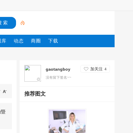
图库
动态
商圈
下载
加关注
gaotangboy
4
没有留下签名~~
推荐图文
动暨